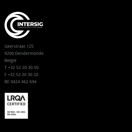
Geerstraat 125
9200 Dendermonde
België
T +32 52 20 30 50
F +32 52 20 30 20
BE 0424 462 694