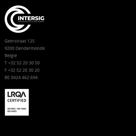
Geerstraat 125
9200 Dendermonde
België
T +32 52 20 30 50
F +32 52 20 30 20
BE 0424 462 694