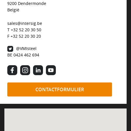
9200 Dendermonde
NEWS
België
sales@intersig.be
T +32 52 20 30 50
VACATURES
F +32 52 20 30 20
@VMIsteel
DUURZAAM
BE 0424 462 694
CONTACT
CONTACTFORMULIER