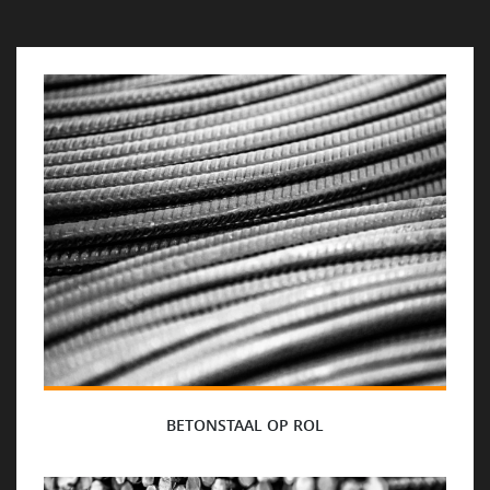
NEWS
VACATURES
DUURZAAM
CONTACT
BETONSTAAL OP ROL