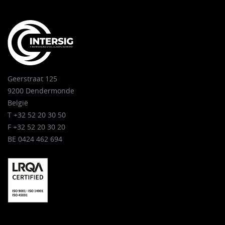
Geerstraat 125
9200 Dendermonde
België
T +32 52 20 30 50
F +32 52 20 30 20
BE 0424 462 694