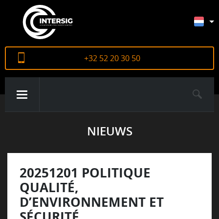
+32 52 20 30 50
NIEUWS
OVER ONS
PRODUCTEN
20251201 POLITIQUE
QUALITÉ,
D’ENVIRONNEMENT ET
CERTIFICATEN
SÉCURITÉ