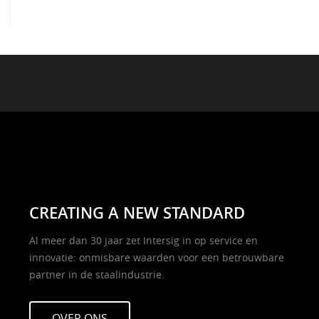
CREATING A NEW STANDARD
Al meer dan 30 jaar zet Intersig in op service en
innovatie: onmisbare waarden voor een betrouwbare
partner in de staalindustrie.
OVER ONS