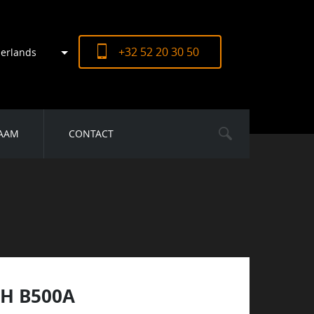
+32 52 20 30 50
erlands
AAM
CONTACT
H B500A