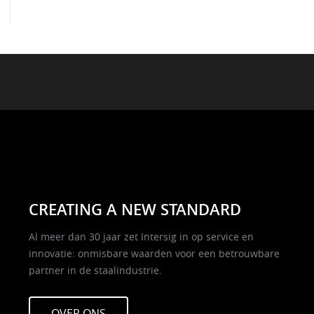
CREATING A NEW STANDARD
Al meer dan 30 jaar zet Intersig in op service en
innovatie: onmisbare waarden voor een betrouwbare
partner in de staalindustrie.
OVER ONS