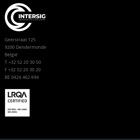
Geerstraat 125
9200 Dendermonde
België
T +32 52 20 30 50
F +32 52 20 30 20
BE 0424 462 694