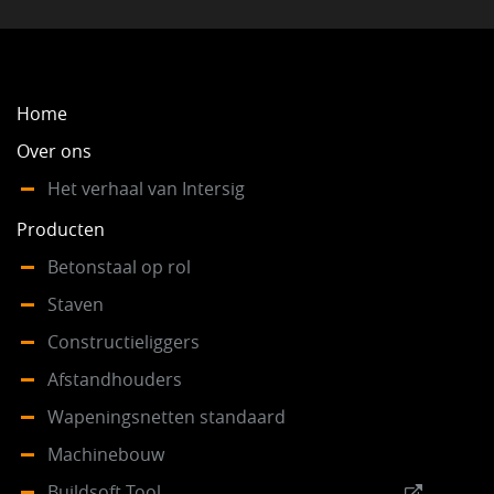
NEWS
Home
VACATURES
Over ons
Het verhaal van Intersig
DUURZAAM
Producten
Betonstaal op rol
CONTACT
Staven
Constructieliggers
Afstandhouders
Wapeningsnetten standaard
Machinebouw
Buildsoft Tool