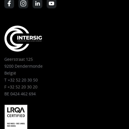
Geerstraat 125
9200 Dendermonde
België
T +32 52 20 30 50
F +32 52 20 30 20
BE 0424 462 694