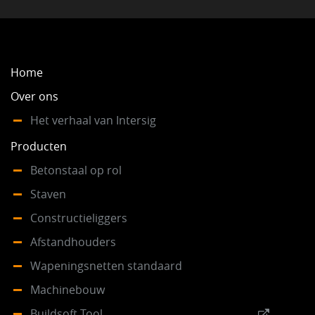
NEWS
Home
VACATURES
Over ons
Het verhaal van Intersig
DUURZAAM
Producten
Betonstaal op rol
CONTACT
Staven
Constructieliggers
Afstandhouders
Wapeningsnetten standaard
Machinebouw
Buildsoft Tool