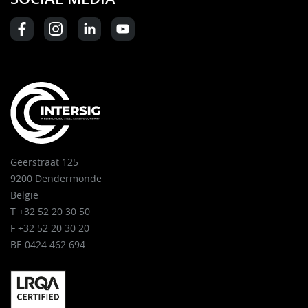
Geerstraat 125
9200 Dendermonde
België
T +32 52 20 30 50
F +32 52 20 30 20
BE 0424 462 694