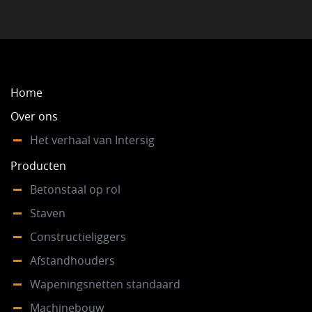
NEWS
VACATURES
Home
Over ons
DUURZAAM
Het verhaal van Intersig
Producten
CONTACT
Betonstaal op rol
Staven
Constructieliggers
Afstandhouders
Wapeningsnetten standaard
Machinebouw