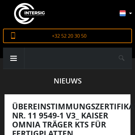
+32 52 20 30 50
NIEUWS
OVER ONS
PRODUCTEN
ÜBEREINSTIMMUNGSZERTIFIKA
NR. 11 9549-1 V3_ KAISER
OMNIA TRÄGER KTS FÜR
CERTIFICATEN
FERTIGPLATTEN __