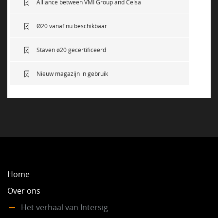
Alliance between VMI Group and Celsa
Ø20 vanaf nu beschikbaar
Staven ø20 gecertificeerd
Nieuw magazijn in gebruik
Home
Over ons
Het verhaal van Intersig