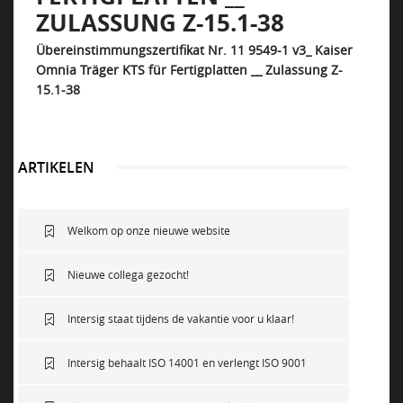
ZULASSUNG Z-15.1-38
NEWS
Übereinstimmungszertifikat Nr. 11 9549-1 v3_ Kaiser
Omnia Träger KTS für Fertigplatten __ Zulassung Z-
15.1-38
VACATURES
DUURZAAM
ARTIKELEN
CONTACT
Welkom op onze nieuwe website
Nieuwe collega gezocht!
Intersig staat tijdens de vakantie voor u klaar!
Intersig behaalt ISO 14001 en verlengt ISO 9001