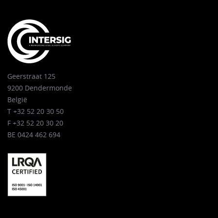
Geerstraat 125
9200 Dendermonde
België
T +32 52 20 30 50
F +32 52 20 30 20
BE 0424 462 694