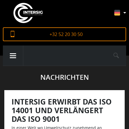
+32 52 20 30 50
NACHRICHTEN
ÜBER UNS
PRODUKTE
INTERSIG ERWIRBT DAS ISO
14001 UND VERLÄNGERT
DAS ISO 9001
ZERTIFIKATE
In einer Welt wo Umweltschutz zunehmend an