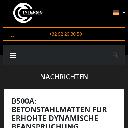
+32 52 20 30 50
NACHRICHTEN
ÜBER UNS
PRODUKTE
B500A:
BETONSTAHLMATTEN FUR
ERHOHTE DYNAMISCHE
ZERTIFIKATE
BEANSPRUCHUNG